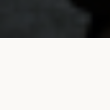
LAPORAN TAHUNAN
Setiap tahun PT Wismilak Inti Makmur Tbk,
menerbitkan Laporan Tahunan yang menampilkan
kinerja dan informasi keuangan PT Wismilak Inti
Makmur Tbk.