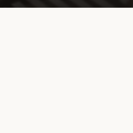
Untuk pertanyaan dan permintaan media dapat
menghubungi email
information@wismilak.com