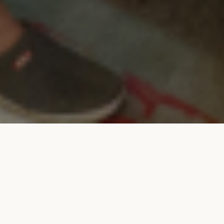
sebagai perusahaan yang tradisional kemudian
berkembang sebagai perusahaan yang modern,
Wismilak menggabungkan prinsip Good Corporate
Governance (GCG), seperti yang diuraikan dalam
Pedoman Umum Komite Nasional Kebijakan GCG
(KNKG) Tahun 2006 serta nilai perusahaan, asumsi