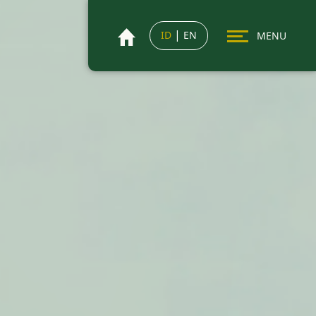
|
ID
EN
MENU