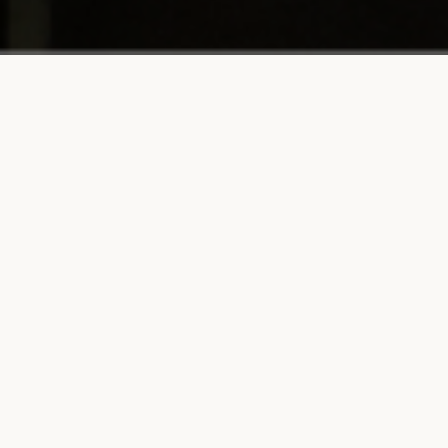
WISMILAK merupakan perusahaan rokok
Indonesia yang didirikan pada tahun 1962 di
Surabaya
berdasarkan Akta No. 22 tanggal 14 Desember
1994 dan telah mendapatkan pengesahan dari
Menteri
Kehakiman Republik Indonesia berdasarkan
Surat Keputusan No. C2-18.481 HT. 01.01.Th.94
tanggal 19